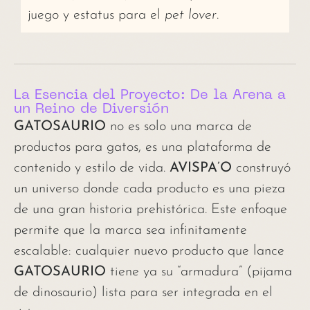
juego y estatus para el
pet lover
.
La Esencia del Proyecto: De la Arena a
un Reino de Diversión
GATOSAURIO
no es solo una marca de
productos para gatos, es una plataforma de
contenido y estilo de vida.
AVISPA’O
construyó
un universo donde cada producto es una pieza
de una gran historia prehistórica. Este enfoque
permite que la marca sea infinitamente
escalable: cualquier nuevo producto que lance
GATOSAURIO
tiene ya su “armadura” (pijama
de dinosaurio) lista para ser integrada en el