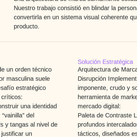
Nuestro trabajo consistió en blindar la perso
convertirla en un sistema visual coherente que
producto.
Solución Estratégica
 de un orden técnico
Arquitectura de Marca
ior masculina suele
Disrupción
Implementa
esafío estratégico
imponente, crudo y s
críticos:
herramienta de marke
nstruir una identidad
mercado digital:
“vainilla” del
Paleta de Contraste L
s y tangas al nivel de
profundos intercalado
ustificar un
tácticos, diseñados e