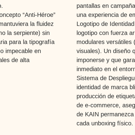
o.
pantallas en campañas
oncepto “Anti-Héroe”
una experiencia de em
antuviera la fluidez
Logotipo de Identida
o la serpiente) sin
logotipo con fuerza ar
ia para la tipografía
modulares versátiles (
ño impecable en
visuales). Un diseño 
ales de alta
imponerse y que gara
inmediato en el ento
Sistema de Despliegu
identidad de marca bli
producción de etique
de e-commerce, asegu
de KAIN permanezca in
cada unboxing físico.